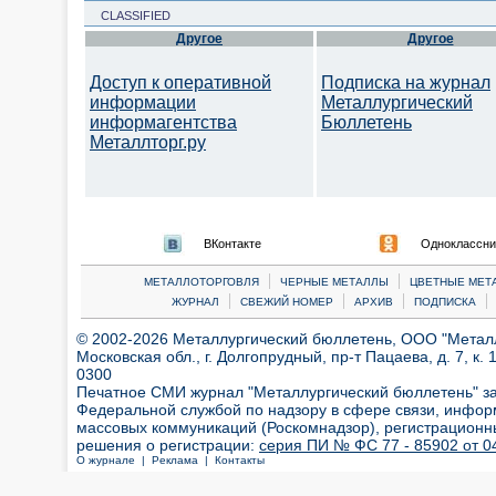
CLASSIFIED
Другое
Другое
Доступ к оперативной
Подписка на журнал
информации
Металлургический
информагентства
Бюллетень
Металлторг.ру
ВКонтакте
Одноклассни
|
|
МЕТАЛЛОТОРГОВЛЯ
ЧЕРНЫЕ МЕТАЛЛЫ
ЦВЕТНЫЕ МЕТ
|
|
|
|
ЖУРНАЛ
СВЕЖИЙ НОМЕР
АРХИВ
ПОДПИСКА
© 2002-2026 Металлургический бюллетень, ООО "Металлт
Московская обл., г. Долгопрудный, пр-т Пацаева, д. 7, к. 1
0300
Печатное СМИ журнал "Металлургический бюллетень" з
Федеральной службой по надзору в сфере связи, инфор
массовых коммуникаций (Роскомнадзор), регистрационн
решения о регистрации:
серия ПИ № ФС 77 - 85902 от 04
О журнале |
Реклама |
Контакты