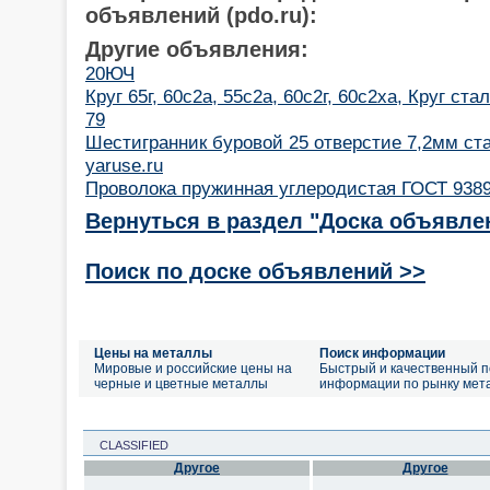
объявлений (pdo.ru):
Другие объявления:
20ЮЧ
Круг 65г, 60с2а, 55с2а, 60с2г, 60с2ха, Круг ст
79
Шестигранник буровой 25 отверстие 7,2мм ст
yaruse.ru
Проволока пружинная углеродистая ГОСТ 9389-
Вернуться в раздел "Доска объявле
Поиск по доске объявлений >>
Цены на металлы
Поиск информации
Мировые и российские цены на
Быстрый и качественный п
черные и цветные металлы
информации по рынку мет
CLASSIFIED
Другое
Другое