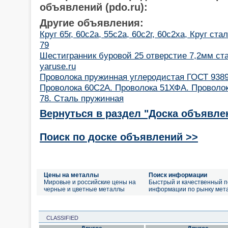
объявлений (pdo.ru):
Другие объявления:
Круг 65г, 60с2а, 55с2а, 60с2г, 60с2ха, Круг ст
79
Шестигранник буровой 25 отверстие 7,2мм ст
yaruse.ru
Проволока пружинная углеродистая ГОСТ 9389-
Проволока 60С2А. Проволока 51ХФА. Проволо
78. Сталь пружинная
Вернуться в раздел "Доска объявле
Поиск по доске объявлений >>
Цены на металлы
Поиск информации
Мировые и российские цены на
Быстрый и качественный п
черные и цветные металлы
информации по рынку мет
CLASSIFIED