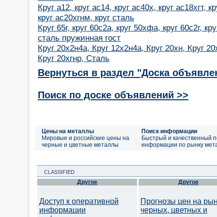
Круг а12, круг ас14, круг ас40х, круг ас18хгт, к
круг ас20хгнм, круг сталь
Круг 65г, круг 60с2а, круг 50хфа, круг 60с2г, круг
сталь пружинная гост
Круг 20х2н4а, Круг 12х2н4а, Круг 20хн, Круг 20х
Круг 20хгнр, Сталь
Вернуться в раздел "Доска объявле
Поиск по доске объявлений >>
Цены на металлы
Поиск информации
Мировые и российские цены на
Быстрый и качественный п
черные и цветные металлы
информации по рынку мет
CLASSIFIED
Другое
Другое
Доступ к оперативной
Прогнозы цен на ры
информации
черных, цветных и