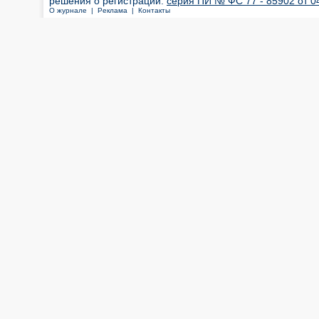
решения о регистрации:
серия ПИ № ФС 77 - 85902 от 04
О журнале |
Реклама |
Контакты