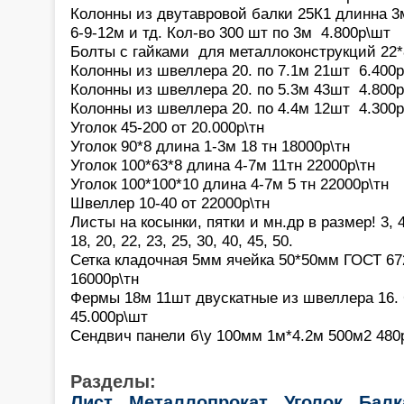
Колонны из двутавровой балки 25К1 длинна 3
6-9-12м и тд. Кол-во 300 шт по 3м 4.800р\шт
Болты с гайками для металлоконструкций 22
Колонны из швеллера 20. по 7.1м 21шт 6.400
Колонны из швеллера 20. по 5.3м 43шт 4.800
Колонны из швеллера 20. по 4.4м 12шт 4.300
Уголок 45-200 от 20.000р\тн
Уголок 90*8 длина 1-3м 18 тн 18000р\тн
Уголок 100*63*8 длина 4-7м 11тн 22000р\тн
Уголок 100*100*10 длина 4-7м 5 тн 22000р\тн
Швеллер 10-40 от 22000р\тн
Листы на косынки, пятки и мн.др в размер! 3, 4, 5
18, 20, 22, 23, 25, 30, 40, 45, 50.
Сетка кладочная 5мм ячейка 50*50мм ГОСТ 67
16000р\тн
Фермы 18м 11шт двускатные из швеллера 16. 
45.000р\шт
Сендвич панели б\у 100мм 1м*4.2м 500м2 480
Разделы:
Лист
Металлопрокат
Уголок
Балк