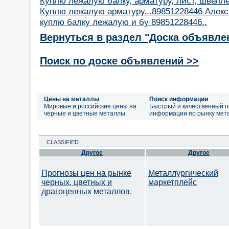
Куплю лежалую балку, арматуру, лист, швелле
Куплю лежалую арматуру...89851228446 Алек
куплю балку лежалую и бу 89851228446..
Вернуться в раздел "Доска объявле
Поиск по доске объявлений >>
Цены на металлы
Поиск информации
Мировые и российские цены на
Быстрый и качественный п
черные и цветные металлы
информации по рынку мет
CLASSIFIED
Другое
Другое
Прогнозы цен на рынке
Металлургический
черных, цветных и
маркетплейс
драгоценных металлов.