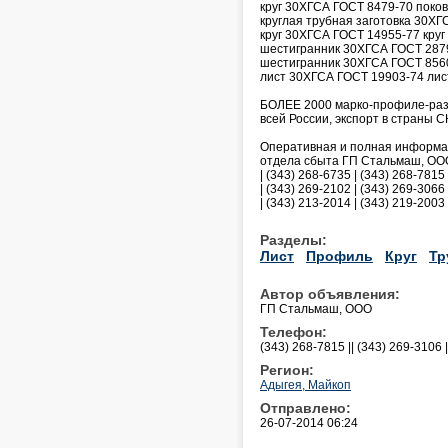
круг 30ХГСА ГОСТ 8479-70 поков
круглая трубная заготовка 30ХГ
круг 30ХГСА ГОСТ 14955-77 круг
шестигранник 30ХГСА ГОСТ 2879
шестигранник 30ХГСА ГОСТ 8560
лист 30ХГСА ГОСТ 19903-74 лис
БОЛЕЕ 2000 марко-профиле-разм
всей России, экспорт в страны СН
Оперативная и полная информаци
отдела сбыта ГП Стальмаш, ООО 
| (343) 268-6735 | (343) 268-7815 
| (343) 269-2102 | (343) 269-3066 
| (343) 213-2014 | (343) 219-2003 |
Разделы:
Лист
Профиль
Круг
Тр
Автор объявления:
ГП Стальмаш, ООО
Телефон:
(343) 268-7815 || (343) 269-3106 
Регион:
Адыгея, Майкоп
Отправлено:
26-07-2014 06:24