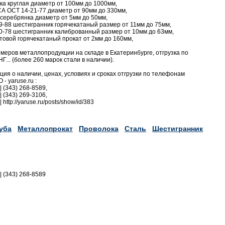
ка круглая диаметр от 100мм до 1000мм,
СА ОСТ 14-21-77 диаметр от 90мм до 330мм,
 серебрянка диаметр от 5мм до 50мм,
-88 шестигранник горячекатаный размер от 11мм до 75мм,
-78 шестигранник калиброванный размер от 10мм до 63мм,
товой горячекатаный прокат от 2мм до 160мм,
еров металлопродукции на складе в Екатеринбурге, отгрузка по
Г... (более 260 марок стали в наличии).
я о наличии, ценах, условиях и сроках отгрузки по телефонам
- yaruse.ru :
| (343) 268-8589,
| (343) 269-3106,
 http://yaruse.ru/posts/show/id/383
уба
Металлопрокат
Проволока
Сталь
Шестигранник
|| (343) 268-8589