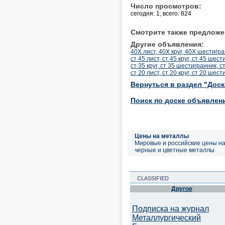
Число просмотров:
сегодня: 1, всего: 824
Смотрите также предложе
Другие объявления:
40Х лист, 40Х круг, 40Х шестигра
ст 45 лист, ст 45 круг, ст 45 шес
ст 35 круг, ст 35 шестигранник, с
ст 20 лист, ст 20 круг, ст 20 шес
Вернуться в раздел "Дос
Поиск по доске объявлен
Цены на металлы
Мировые и российские цены н
черные и цветные металлы
CLASSIFIED
Другое
Подписка на журнал
Металлургический