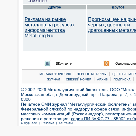
CLASSIFIED
Другое
Другое
Реклама на рынке
Прогнозы цен на ры
металлов на ресурсах
черных, цветных и
информагентства
драгоценных металл
MetalTorg.Ru
ВКонтакте
Одноклассни
|
|
МЕТАЛЛОТОРГОВЛЯ
ЧЕРНЫЕ МЕТАЛЛЫ
ЦВЕТНЫЕ МЕТ
|
|
|
|
ЖУРНАЛ
СВЕЖИЙ НОМЕР
АРХИВ
ПОДПИСКА
© 2002-2026 Металлургический бюллетень, ООО "Металлт
Московская обл., г. Долгопрудный, пр-т Пацаева, д. 7, к. 1
0300
Печатное СМИ журнал "Металлургический бюллетень" з
Федеральной службой по надзору в сфере связи, инфор
массовых коммуникаций (Роскомнадзор), регистрационн
решения о регистрации:
серия ПИ № ФС 77 - 85902 от 04
О журнале |
Реклама |
Контакты