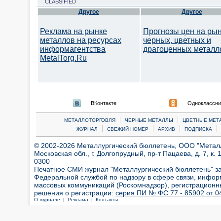
CLASSIFIED
Другое
Другое
Реклама на рынке
Прогнозы цен на ры
металлов на ресурсах
черных, цветных и
информагентства
драгоценных металл
MetalTorg.Ru
ВКонтакте
Одноклассни
|
|
МЕТАЛЛОТОРГОВЛЯ
ЧЕРНЫЕ МЕТАЛЛЫ
ЦВЕТНЫЕ МЕТ
|
|
|
|
ЖУРНАЛ
СВЕЖИЙ НОМЕР
АРХИВ
ПОДПИСКА
© 2002-2026 Металлургический бюллетень, ООО "Металлт
Московская обл., г. Долгопрудный, пр-т Пацаева, д. 7, к. 1
0300
Печатное СМИ журнал "Металлургический бюллетень" з
Федеральной службой по надзору в сфере связи, инфор
массовых коммуникаций (Роскомнадзор), регистрационн
решения о регистрации:
серия ПИ № ФС 77 - 85902 от 04
О журнале |
Реклама |
Контакты