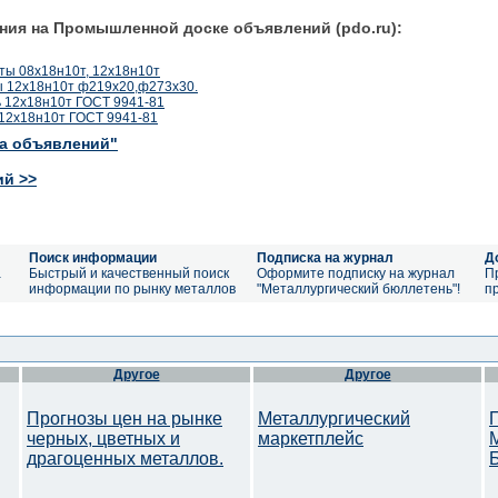
ния на Промышленной доске объявлений (pdo.ru):
ы 08х18н10т, 12х18н10т
 12х18н10т ф219х20,ф273х30.
 12х18н10т ГОСТ 9941-81
12х18н10т ГОСТ 9941-81
ка объявлений"
ий >>
Поиск информации
Подписка на журнал
Д
а
Быстрый и качественный поиск
Оформите подписку на журнал
П
информации по рынку металлов
"Металлургический бюллетень"!
п
Другое
Другое
Прогнозы цен на рынке
Металлургический
черных, цветных и
маркетплейс
драгоценных металлов.