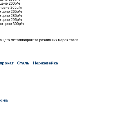
цене 260р/кг
 цене 265р/кг
 цене 265р/кг
 цене 285р/кг
 цене 295р/кг
о цене 300р/кг
ющего металлопроката различных марок стали
прокат
Сталь
Нержавейка
осква