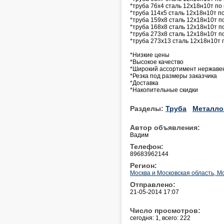
*труба 76х4 сталь 12х18н10т по 
*труба 114х5 сталь 12х18н10т по
*труба 159х8 сталь 12х18н10т по
*труба 168х8 сталь 12х18н10т по
*труба 273х8 сталь 12х18н10т по
*труба 273х13 сталь 12х18н10т п
*Низкие цены
*Высокое качество
*Широкий ассортимент нержаве
*Резка под размеры заказчика
*Доставка
*Накопительные скидки
Разделы:
Труба
Металло
Автор объявления:
Вадим
Телефон:
89683962144
Регион:
Москва и Московская область, М
Отправлено:
21-05-2014 17:07
Число просмотров:
сегодня: 1, всего: 222