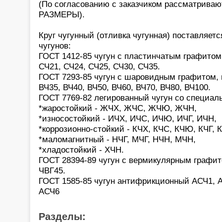
(По согласованию с заказчиком рассматрив
РАЗМЕРЫ).
Круг чугунный (отливка чугунная) поставляет
чугунов:
ГОСТ 1412-85 чугун с пластинчатым графитом
СЧ21, СЧ24, СЧ25, СЧ30, СЧ35.
ГОСТ 7293-85 чугун с шаровидным графитом, 
ВЧ35, ВЧ40, ВЧ50, ВЧ60, ВЧ70, ВЧ80, ВЧ100.
ГОСТ 7769-82 легированный чугун со специа
*жаростойкий - ЖЧХ, ЖЧС, ЖЧЮ, ЖЧН,
*износостойкий - ИЧХ, ИЧС, ИЧЮ, ИЧГ, ИЧН,
*коррозионно-стойкий - КЧХ, КЧС, КЧЮ, КЧГ, 
*маломагнитный - НЧГ, МЧГ, НЧН, МЧН,
*хладостойкий - ХЧН.
ГОСТ 28394-89 чугун с вермикулярным графит
ЧВГ45.
ГОСТ 1585-85 чугун антифрикционный АСЧ1, 
АСЧ6
Разделы: