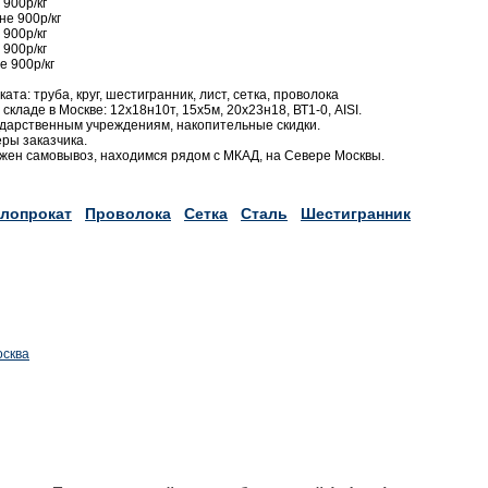
 900р/кг
не 900р/кг
 900р/кг
 900р/кг
е 900р/кг
а: труба, круг, шестигранник, лист, сетка, проволока
кладе в Москве: 12х18н10т, 15х5м, 20х23н18, ВТ1-0, AISI.
дарственным учреждениям, накопительные скидки.
ры заказчика.
ожен самовывоз, находимся рядом с МКАД, на Севере Москвы.
лопрокат
Проволока
Сетка
Сталь
Шестигранник
осква