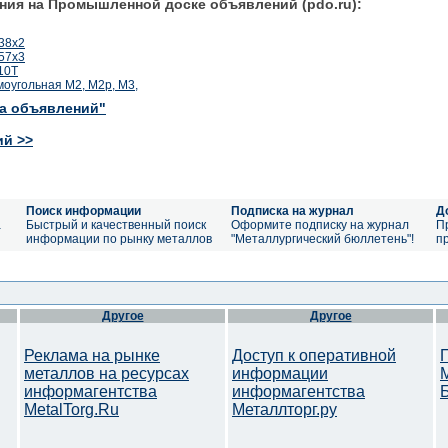
ния на Промышленной доске объявлений (pdo.ru):
38х2
57х3
10Т
моугольная М2, М2р, М3,
ка объявлений"
ий >>
Поиск информации
Подписка на журнал
Д
а
Быстрый и качественный поиск
Оформите подписку на журнал
П
информации по рынку металлов
"Металлургический бюллетень"!
п
Другое
Другое
Реклама на рынке
Доступ к оперативной
металлов на ресурсах
информации
информагентства
информагентства
MetalTorg.Ru
Металлторг.ру