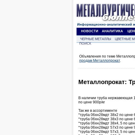
Информационно-аналитический 
НОВОСТИ
АНАЛИТИКА
ЦЕН
ЧЕРНЫЕ МЕТАЛЛЫ
ЦВЕТНЫЕ М
ПОИСК
Объявления по теме Металлопро
продам Металлопрокат
.
Металлопрокат: Т
В наличии труба нержавеющая 1
по цене 900р/кг
Так же в ассортименте
*труба 06хн28мдт 38х2 по цене 6
*труба 06хн28мдт 38х3 по цене 6
*труба 06хн28мдт 38х4, 5 по цен
*труба 06хн28мдт 57х3 по цене 9
*труба 06хн28мдт 57х3, 5 по цен