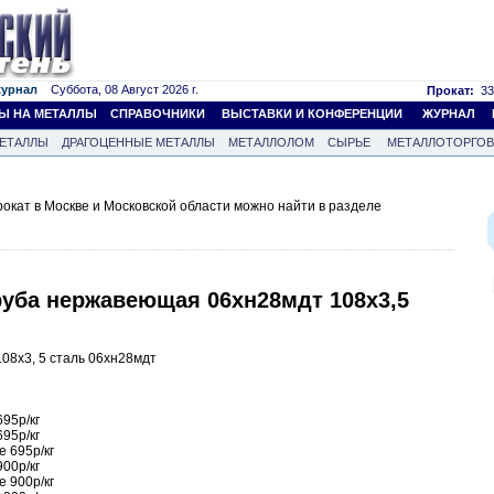
журнал
Суббота, 08 Август 2026 г.
Прокат:
33
Ы НА МЕТАЛЛЫ
СПРАВОЧНИКИ
ВЫСТАВКИ И КОНФЕРЕНЦИИ
ЖУРНАЛ
ЕТАЛЛЫ
ДРАГОЦЕННЫЕ МЕТАЛЛЫ
МЕТАЛЛОЛОМ
СЫРЬЕ
МЕТАЛЛОТОРГО
кат в Москве и Московской области можно найти в разделе
руба нержавеющая 06хн28мдт 108х3,5
08х3, 5 сталь 06хн28мдт
95р/кг
95р/кг
е 695р/кг
00р/кг
е 900р/кг