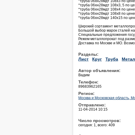
*труба 06хн28мдт 108х3 по цене
*труба 06хн28мдт 108х3, 5 по це
*труба 06хн28мдт 108х4 по цене
*труба 06хн28мдт 108х8 по цене
*труба 06хн28мдт 140х15 по цен
Широкий сортамент металлопрокат
Большой выбор марок сталей на с
Специальные предложения госу
Режем металлопрокат под разме
Доставка по Москве и МО. Возм
Разделы:
Лист
Круг
Труба
Метал
Автор объявления:
Вадим
Телефон:
89683962165
Регион:
Москва и Московская область, М
Отправлено:
11-04-2014 10:15
Число просмотров:
сегодня: 1, всего: 409