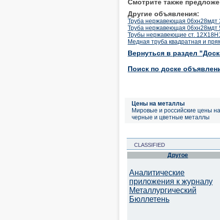
Смотрите также предложе
Другие объявления:
Труба нержавеющая 06хн28мдт 
Труба нержавеющая 06хн28мдт 
Трубы нержавеющие ст. 12Х18Н
Медная труба квадратная и пря
Вернуться в раздел "Дос
Поиск по доске объявлен
Цены на металлы
Мировые и российские цены н
черные и цветные металлы
CLASSIFIED
Другое
Аналитические
приложения к журналу
Металлургический
Бюллетень