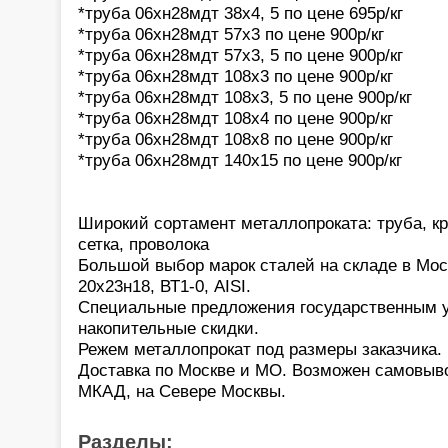
*труба 06хн28мдт 38х4, 5 по цене 695р/кг
*труба 06хн28мдт 57х3 по цене 900р/кг
*труба 06хн28мдт 57х3, 5 по цене 900р/кг
*труба 06хн28мдт 108х3 по цене 900р/кг
*труба 06хн28мдт 108х3, 5 по цене 900р/кг
*труба 06хн28мдт 108х4 по цене 900р/кг
*труба 06хн28мдт 108х8 по цене 900р/кг
*труба 06хн28мдт 140х15 по цене 900р/кг
Широкий сортамент металлопроката: труба, кру
сетка, проволока
Большой выбор марок сталей на складе в Моск
20х23н18, ВТ1-0, AISI.
Специальные предложения государственным 
накопительные скидки.
Режем металлопрокат под размеры заказчика.
Доставка по Москве и МО. Возможен самовыв
МКАД, на Севере Москвы.
Разделы: