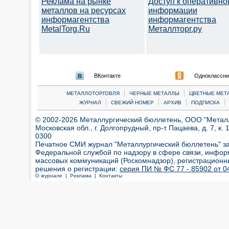
Реклама на рынке
Доступ к оперативно
металлов на ресурсах
информации
информагентства
информагентства
MetalTorg.Ru
Металлторг.ру
ВКонтакте
Одноклассни
|
|
МЕТАЛЛОТОРГОВЛЯ
ЧЕРНЫЕ МЕТАЛЛЫ
ЦВЕТНЫЕ МЕТ
|
|
|
|
ЖУРНАЛ
СВЕЖИЙ НОМЕР
АРХИВ
ПОДПИСКА
© 2002-2026 Металлургический бюллетень, ООО "Металлт
Московская обл., г. Долгопрудный, пр-т Пацаева, д. 7, к. 1
0300
Печатное СМИ журнал "Металлургический бюллетень" з
Федеральной службой по надзору в сфере связи, инфор
массовых коммуникаций (Роскомнадзор), регистрационн
решения о регистрации:
серия ПИ № ФС 77 - 85902 от 04
О журнале |
Реклама |
Контакты