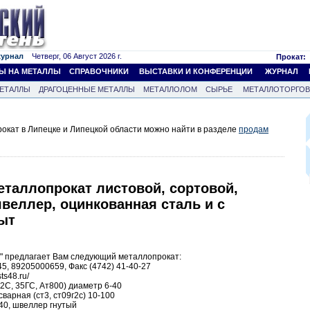
журнал
Четверг, 06 Август 2026 г.
Прокат:
Ы НА МЕТАЛЛЫ
СПРАВОЧНИКИ
ВЫСТАВКИ И КОНФЕРЕНЦИИ
ЖУРНАЛ
ЕТАЛЛЫ
ДРАГОЦЕННЫЕ МЕТАЛЛЫ
МЕТАЛЛОЛОМ
СЫРЬЕ
МЕТАЛЛОТОРГО
окат в Липецке и Липецкой области можно найти в разделе
продам
еталлопрокат листовой, сортовой,
швеллер, оцинкованная сталь и с
ыт
" предлагает Вам следующий металлопрокат:
45, 89205000659, Факс (4742) 41-40-27
sts48.ru/
Г2С, 35ГС, Ат800) диаметр 6-40
росварная (ст3, ст09г2с) 10-100
5-40, швеллер гнутый