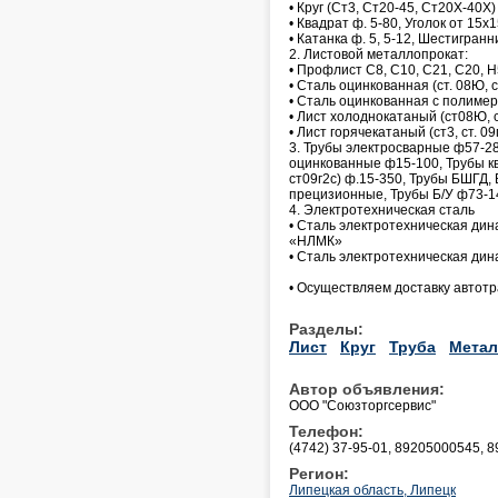
• Круг (Ст3, Ст20-45, Ст20Х-40Х)
• Квадрат ф. 5-80, Уголок от 15х
• Катанка ф. 5, 5-12, Шестигран
2. Листовой металлопрокат:
• Профлист С8, С10, С21, С20, 
• Сталь оцинкованная (ст. 08Ю, 
• Сталь оцинкованная с полиме
• Лист холоднокатаный (ст08Ю, с
• Лист горячекатаный (ст3, ст. 0
3. Трубы электросварные ф57-2
оцинкованные ф15-100, Трубы кв
ст09г2с) ф.15-350, Трубы БШГД, 
прецизионные, Трубы Б/У ф73-1
4. Электротехническая сталь
• Сталь электротехническая дин
«НЛМК»
• Сталь электротехническая дин
• Осуществляем доставку автотр
Разделы:
Лист
Круг
Труба
Метал
Автор объявления:
ООО "Союзторгсервис"
Телефон:
(4742) 37-95-01, 89205000545, 
Регион:
Липецкая область, Липецк