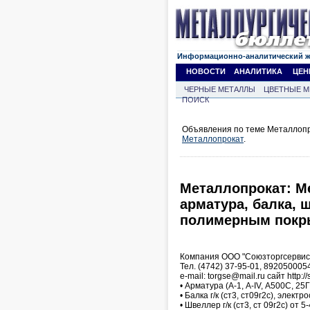
Информационно-аналитический 
НОВОСТИ
АНАЛИТИКА
ЦЕН
ЧЕРНЫЕ МЕТАЛЛЫ
ЦВЕТНЫЕ М
ПОИСК
Объявления по теме Металлопр
Металлопрокат
.
Металлопрокат: М
арматура, балка, 
полимерным покр
Компания ООО "Союзторгсервис
Тел. (4742) 37-95-01, 892050005
e-mail: torgse@mail.ru сайт http://
• Арматура (А-1, А-IV, А500С, 25
• Балка г/к (ст3, ст09г2с), элект
• Швеллер г/к (ст3, ст 09г2с) от 