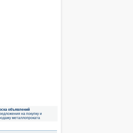
оска объявлений
редложения на покупку и
родажу металлопроката