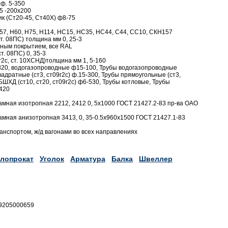
 ф. 5-350
15 -200х200
ник (Ст20-45, Ст40Х) ф8-75
Н57, Н60, Н75, Н114, НС15, НС35, НС44, С44, СС10, СКН157
ст. 08ПС) толщина мм 0, 25-3
рным покрытием, все RAL
т. 08ПС) 0, 35-3
9г2с, ст. 10ХСНД)толщина мм 1, 5-160
820, водогазопроводные ф15-100, Трубы водогазопроводные
адратные (ст3, ст09г2с) ф.15-300, Трубы прямоугольные (ст3,
БШХД (ст10, ст20, ст09г2с) ф6-530, Трубы котловые, Трубы
420
амная изотропная 2212, 2412 0, 5х1000 ГОСТ 21427.2-83 пр-ва ОАО
амная анизотропная 3413, 0, 35-0.5x960х1500 ГОСТ 21427.1-83
анспортом, ж/д вагонами во всех направлениях
лопрокат
Уголок
Арматура
Балка
Швеллер
89205000659