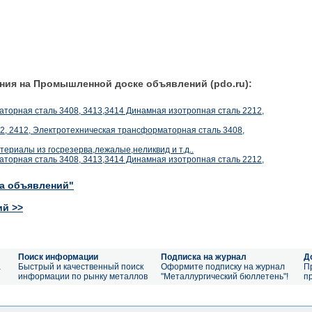
ния на Промышленной доске объявлений (pdo.ru):
торная сталь 3408, 3413,3414 Динамная изотропная сталь 2212,
2, 2412, Электротехническая трансформаторная сталь 3408,
териалы из госрезерва,лежалые,неликвид и т.д..
торная сталь 3408, 3413,3414 Динамная изотропная сталь 2212,
ка объявлений"
ий >>
Поиск информации
Подписка на журнал
Д
а
Быстрый и качественный поиск
Оформите подписку на журнал
П
информации по рынку металлов
"Металлургический бюллетень"!
п