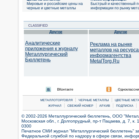
Мировые и российские цены на
Быстрый и качественный п
черные и цветные металлы
информации по рынку мет
CLASSIFIED
Другое
Другое
Аналитические
Реклама на рынке
приложения к журналу
металлов на ресурса
Металлургический
информагентства
Бюллетень
MetalTorg.Ru
ВКонтакте
Одноклассни
|
|
МЕТАЛЛОТОРГОВЛЯ
ЧЕРНЫЕ МЕТАЛЛЫ
ЦВЕТНЫЕ МЕТ
|
|
|
|
ЖУРНАЛ
СВЕЖИЙ НОМЕР
АРХИВ
ПОДПИСКА
© 2002-2026 Металлургический бюллетень, ООО "Металлт
Московская обл., г. Долгопрудный, пр-т Пацаева, д. 7, к. 1
0300
Печатное СМИ журнал "Металлургический бюллетень" з
Федеральной службой по надзору в сфере связи, инфор