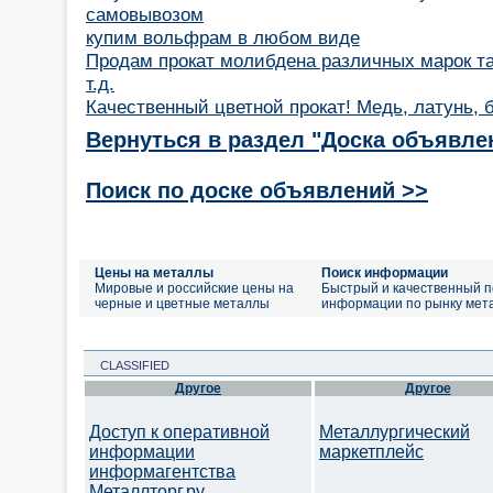
самовывозом
купим вольфрам в любом виде
Продам прокат молибдена различных марок такж
т.д.
Качественный цветной прокат! Медь, латунь, б
Вернуться в раздел "Доска объявле
Поиск по доске объявлений >>
Цены на металлы
Поиск информации
Мировые и российские цены на
Быстрый и качественный п
черные и цветные металлы
информации по рынку мет
CLASSIFIED
Другое
Другое
Доступ к оперативной
Металлургический
информации
маркетплейс
информагентства
Металлторг.ру