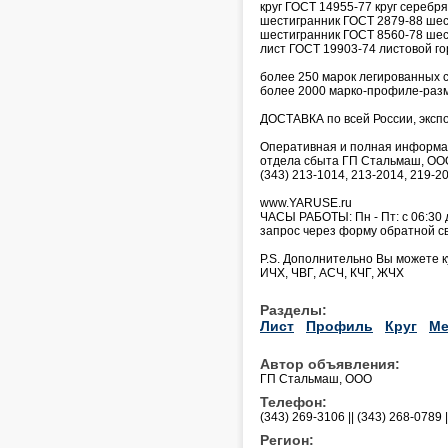
круг ГОСТ 14955-77 круг серебря
шестигранник ГОСТ 2879-88 шес
шестигранник ГОСТ 8560-78 шес
лист ГОСТ 19903-74 листовой го
более 250 марок легированных 
более 2000 марко-профиле-разм
ДОСТАВКА по всей России, экспор
Оперативная и полная информаци
отдела сбыта ГП Стальмаш, ООО
(343) 213-1014, 213-2014, 219-2
www.YARUSE.ru
ЧАСЫ РАБОТЫ: Пн - Пт: с 06:30 
запрос через форму обратной связ
P.S. Дополнительно Вы можете к
ИЧХ, ЧВГ, АСЧ, КЧГ, ЖЧХ
Разделы:
Лист
Профиль
Круг
Ме
Автор объявления:
ГП Стальмаш, ООО
Телефон:
(343) 269-3106 || (343) 268-0789 
Регион: