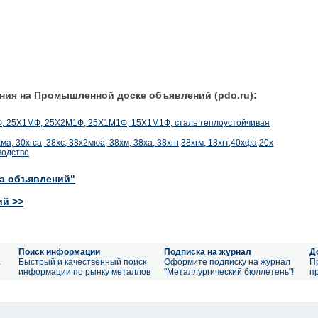
ния на Промышленной доске объявлений (pdo.ru):
МФ, 25Х1МФ, 25Х2М1Ф, 25Х1М1Ф, 15Х1М1Ф, сталь теплоустойчивая
хма, 30хгса, 38хс, 38х2мюа, 38хм, 38ха, 38хгн,38хгм, 18хгт,40хфа,20х
одство
ка объявлений"
ий >>
Поиск информации
Подписка на журнал
Д
а
Быстрый и качественный поиск
Оформите подписку на журнал
П
информации по рынку металлов
"Металлургический бюллетень"!
п