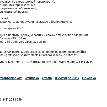
нка (круг со спецотделкой поверхности),
тигранник горячекатаный,
тигранник калиброванный,
рячекатаный прокат,
сталей
ерах металлопродукции на складе в Екатеринбурге,
т в страны СНГ....
я о наличии, ценах, условиях и сроках отгрузки по телефонам
 - www.YARUSE.ru :
003, 269-3066, 269-3106, 372-3655
до 16:00, время Московское, во внерабочее время отправляйте
и ( http://yaruse.ru/contacts ), Вам обязательно ответят.
упить КРУГ ЧУГУННЫЙ (отливка чугунная) чугун марок СЧ, ВЧ, ЖЧХ,
таллопрокат
Отливка
Сталь
Шестигранник
Поковка
|| (343) 268-8589