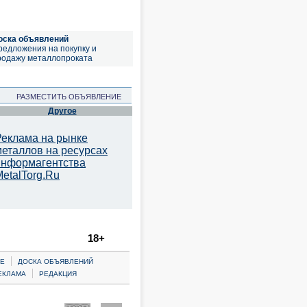
оска объявлений
редложения на покупку и
родажу металлопроката
РАЗМЕСТИТЬ ОБЪЯВЛЕНИЕ
Другое
Реклама на рынке
металлов на ресурсах
информагентства
etalTorg.Ru
18+
|
Е
ДОСКА ОБЪЯВЛЕНИЙ
|
ЕКЛАМА
РЕДАКЦИЯ