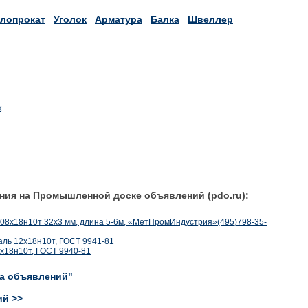
лопрокат
Уголок
Арматура
Балка
Швеллер
к
ния на Промышленной доске объявлений (pdo.ru):
8х18н10т 32х3 мм, длина 5-6м, «МетПромИндустрия»(495)798-35-
аль 12х18н10т, ГОСТ 9941-81
2х18н10т, ГОСТ 9940-81
ка объявлений"
ий >>