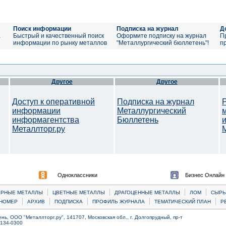
Поиск информации
Подписка на журнал
Д
а
Быстрый и качественный поиск
Оформите подписку на журнал
П
информации по рынку металлов
"Металлургический бюллетень"!
п
Другое
Другое
Доступ к оперативной
Подписка на журнал
информации
Металлургический
информагентства
Бюллетень
Металлторг.ру
M
Одноклассники
Бизнес Онлайн
|
|
|
|
ЕРНЫЕ МЕТАЛЛЫ
ЦВЕТНЫЕ МЕТАЛЛЫ
ДРАГОЦЕННЫЕ МЕТАЛЛЫ
ЛОМ
CЫРЬ
|
|
|
|
|
НОМЕР
АРХИВ
ПОДПИСКА
ПРОФИЛЬ ЖУРНАЛА
ТЕМАТИЧЕСКИЙ ПЛАН
Р
ь, ООО "Металлторг.ру", 141707, Московская обл., г. Долгопрудный, пр-т
) 134-0300