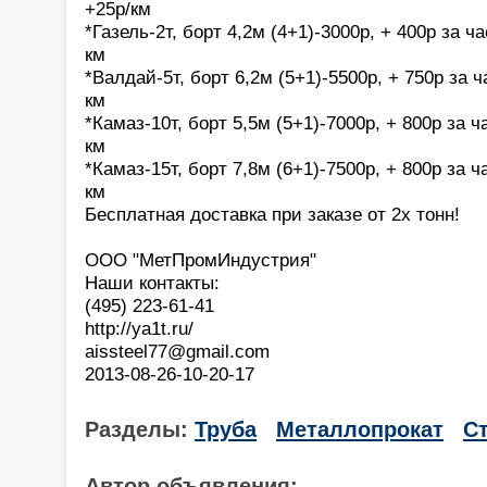
+25р/км
*Газель-2т, борт 4,2м (4+1)-3000р, + 400р за 
км
*Валдай-5т, борт 6,2м (5+1)-5500р, + 750р за 
км
*Камаз-10т, борт 5,5м (5+1)-7000р, + 800р за 
км
*Камаз-15т, борт 7,8м (6+1)-7500р, + 800р за 
км
Бесплатная доставка при заказе от 2х тонн!
ООО "МетПромИндустрия"
Наши контакты:
(495) 223-61-41
http://ya1t.ru/
aissteel77@gmail.com
2013-08-26-10-20-17
Разделы:
Труба
Металлопрокат
С
Автор объявления: