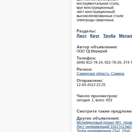
инструментальная сталь;
круг конструкционный;
лист конструкционный;
высоколегированные стали;
электроды сварочные.
Разделы:
Лист
Круг
Труба
Метал
Автор объявления:
ООО ТД Меркурий
Телефон:
(846) 922-78-24, 922-78-26, 374-
Регион:
Самарская область, Самара
Отправлено:
12-04-2013 22:25
Число просмотров:
сегодня: 1, всего: 653
Смотрите также предложе
Другие объявления:
Молибденовый прокат МЧ : проволо
Лист нержавеющий 10х17н13м2т,
Труба нержавеющая 25х2, 25х4, 