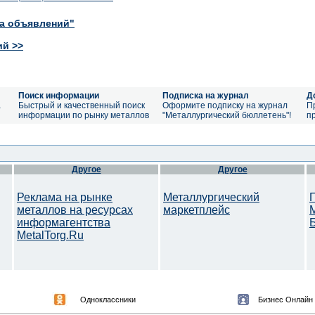
ка объявлений"
ий >>
Поиск информации
Подписка на журнал
Д
а
Быстрый и качественный поиск
Оформите подписку на журнал
П
информации по рынку металлов
"Металлургический бюллетень"!
п
Другое
Другое
Реклама на рынке
Металлургический
металлов на ресурсах
маркетплейс
информагентства
MetalTorg.Ru
Одноклассники
Бизнес Онлайн