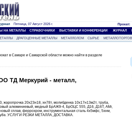
журнал
Пятница, 07 Август 2026 г.
Прокат:
Ы НА МЕТАЛЛЫ
СПРАВОЧНИКИ
ВЫСТАВКИ И КОНФЕРЕНЦИИ
ЖУРНАЛ
ЕТАЛЛЫ
ДРАГОЦЕННЫЕ МЕТАЛЛЫ
МЕТАЛЛОЛОМ
СЫРЬЕ
МЕТАЛЛОТОРГО
окат в Самаре и Самарской области можно найти в разделе
ОО ТД Меркурий - металл,
13, жаропрочка 20х23н18, хн78т, молибденка 10х17н13м2т, труба,
нзовый алюминиевый, медный БрАЖ9-4, БрОЦС 555, Д16, Д16Т, АМг,
тановый сплав, феррохром, инструментальная сталь 4х5мфс, 5хнм,
9хс, у8а. УСЛУГИ РЕЗКИ МЕТАЛЛА, ДОСТАВКА.