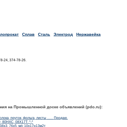
лопрокат
Сплав
Сталь
Электрод
Нержавейка
78-24, 374-78-26.
ния на Промышленной доске объявлений (pdo.ru):
ка, пруток, фольга, листы ....... Продаю.
 80НХС, 08Х17Т: *-*
38х3, 76х5, м/с 10х17н13м2т