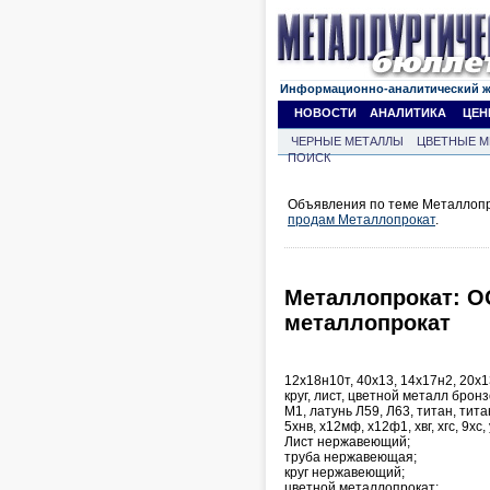
Информационно-аналитический 
НОВОСТИ
АНАЛИТИКА
ЦЕН
ЧЕРНЫЕ МЕТАЛЛЫ
ЦВЕТНЫЕ М
ПОИСК
Объявления по теме Металлопр
продам Металлопрокат
.
Металлопрокат: О
металлопрокат
12х18н10т, 40х13, 14х17н2, 20х
круг, лист, цветной металл бро
М1, латунь Л59, Л63, титан, ти
5хнв, х12мф, х12ф1, хвг, хгс, 
Лист нержавеющий;
труба нержавеющая;
круг нержавеющий;
цветной металлопрокат;