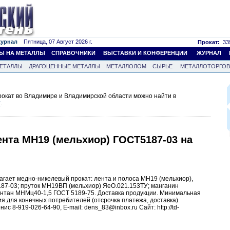
журнал
Пятница, 07 Август 2026 г.
Прокат:
339
Ы НА МЕТАЛЛЫ
СПРАВОЧНИКИ
ВЫСТАВКИ И КОНФЕРЕНЦИИ
ЖУРНАЛ
ЕТАЛЛЫ
ДРАГОЦЕННЫЕ МЕТАЛЛЫ
МЕТАЛЛОЛОМ
СЫРЬЕ
МЕТАЛЛОТОРГО
окат во Владимире и Владимирской области можно найти в
т
.
нта МН19 (мельхиор) ГОСТ5187-03 на
агает медно-никелевый прокат: лента и полоса МН19 (мельхиор),
87-03; пруток МН19ВП (мельхиор) ЯеО.021.153ТУ; манганин
нтан МНМц40-1,5 ГОСТ 5189-75. Доставка продукции. Минимальная
ия для конечных потребителей (отсрочка платежа, доставка).
с 8-919-026-64-90, Е-mail: dens_83@inbox.ru Сайт: http://td-