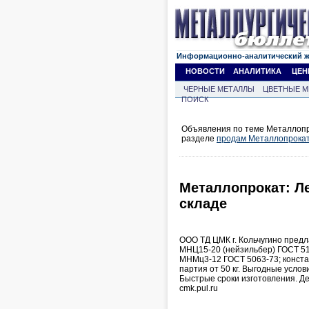
Информационно-аналитический 
НОВОСТИ
АНАЛИТИКА
ЦЕН
ЧЕРНЫЕ МЕТАЛЛЫ
ЦВЕТНЫЕ М
ПОИСК
Объявления по теме Металлопр
разделе
продам Металлопрока
Металлопрокат: Ле
складе
ООО ТД ЦМК г. Кольчугино предл
МНЦ15-20 (нейзильбер) ГОСТ 51
МНМц3-12 ГОСТ 5063-73; конста
партия от 50 кг. Выгодные услов
Быстрые сроки изготовления. Дени
cmk.pul.ru