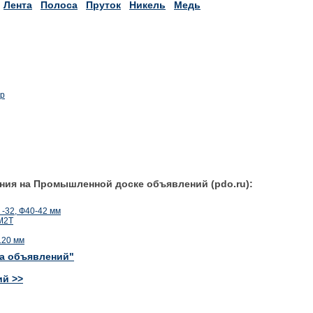
Лента
Полоса
Пруток
Никель
Медь
ир
ния на Промышленной доске объявлений (pdo.ru):
-32, Ф40-42 мм
М2Т
120 мм
ка объявлений"
ий >>