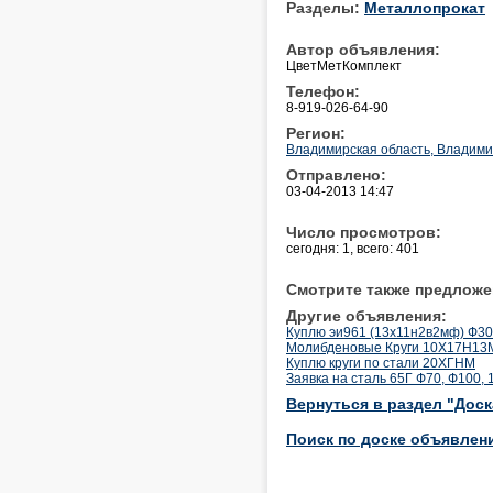
Разделы:
Металлопрокат
Автор объявления:
ЦветМетКомплект
Телефон:
8-919-026-64-90
Регион:
Владимирская область, Владим
Отправлено:
03-04-2013 14:47
Число просмотров:
сегодня: 1, всего: 401
Смотрите также предложе
Другие объявления:
Куплю эи961 (13х11н2в2мф) Ф30 
Молибденовые Круги 10Х17Н13
Куплю круги по стали 20ХГНМ
Заявка на сталь 65Г Ф70, Ф100, 
Вернуться в раздел "Дос
Поиск по доске объявлен