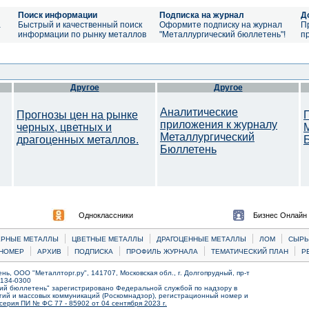
Поиск информации
Подписка на журнал
Д
а
Быстрый и качественный поиск
Оформите подписку на журнал
П
информации по рынку металлов
"Металлургический бюллетень"!
п
Другое
Другое
Аналитические
Прогнозы цен на рынке
приложения к журналу
черных, цветных и
Металлургический
драгоценных металлов.
Бюллетень
Одноклассники
Бизнес Онлайн
|
|
|
|
ЕРНЫЕ МЕТАЛЛЫ
ЦВЕТНЫЕ МЕТАЛЛЫ
ДРАГОЦЕННЫЕ МЕТАЛЛЫ
ЛОМ
CЫРЬ
|
|
|
|
|
НОМЕР
АРХИВ
ПОДПИСКА
ПРОФИЛЬ ЖУРНАЛА
ТЕМАТИЧЕСКИЙ ПЛАН
Р
ь, ООО "Металлторг.ру", 141707, Московская обл., г. Долгопрудный, пр-т
) 134-0300
ий бюллетень" зарегистрировано Федеральной службой по надзору в
ий и массовых коммуникаций (Роскомнадзор), регистрационный номер и
серия ПИ № ФС 77 - 85902 от 04 сентября 2023 г.