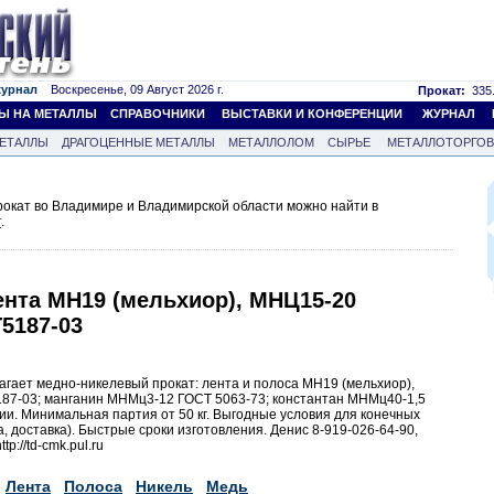
журнал
Воскресенье, 09 Август 2026 г.
Прокат:
335.
Ы НА МЕТАЛЛЫ
СПРАВОЧНИКИ
ВЫСТАВКИ И КОНФЕРЕНЦИИ
ЖУРНАЛ
ЕТАЛЛЫ
ДРАГОЦЕННЫЕ МЕТАЛЛЫ
МЕТАЛЛОЛОМ
СЫРЬЕ
МЕТАЛЛОТОРГО
окат во Владимире и Владимирской области можно найти в
т
.
ента МН19 (мельхиор), МНЦ15-20
5187-03
агает медно-никелевый прокат: лента и полоса МН19 (мельхиор),
87-03; манганин МНМц3-12 ГОСТ 5063-73; константан МНМц40-1,5
ии. Минимальная партия от 50 кг. Выгодные условия для конечных
, доставка). Быстрые сроки изготовления. Денис 8-919-026-64-90,
p://td-cmk.pul.ru
Лента
Полоса
Никель
Медь