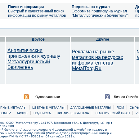
Поиск информации
Подписка на журнал
Д
а
Быстрый и качественный поиск
Оформите подписку на журнал
П
информации по рынку металлов
"Металлургический бюллетень"!
п
Другое
Другое
Аналитические
Реклама на рынке
приложения к журналу
металлов на ресурсах
Металлургический
информагентства
Бюллетень
MetalTorg.Ru
Одноклассники
Бизнес Онлайн
|
|
|
|
ЕРНЫЕ МЕТАЛЛЫ
ЦВЕТНЫЕ МЕТАЛЛЫ
ДРАГОЦЕННЫЕ МЕТАЛЛЫ
ЛОМ
CЫРЬ
|
|
|
|
|
НОМЕР
АРХИВ
ПОДПИСКА
ПРОФИЛЬ ЖУРНАЛА
ТЕМАТИЧЕСКИЙ ПЛАН
Р
ь, ООО "Металлторг.ру", 141707, Московская обл., г. Долгопрудный, пр-т
) 134-0300
ий бюллетень" зарегистрировано Федеральной службой по надзору в
ий и массовых коммуникаций (Роскомнадзор), регистрационный номер и
серия ПИ № ФС 77 - 85902 от 04 сентября 2023 г.