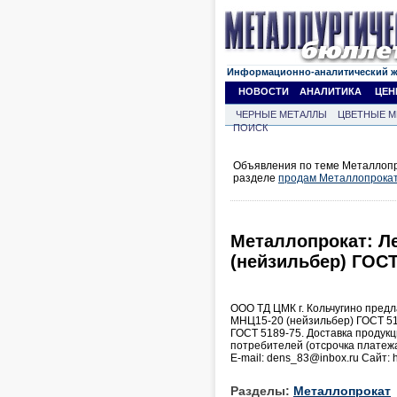
Информационно-аналитический 
НОВОСТИ
АНАЛИТИКА
ЦЕН
ЧЕРНЫЕ МЕТАЛЛЫ
ЦВЕТНЫЕ М
ПОИСК
Объявления по теме Металлопр
разделе
продам Металлопрока
Металлопрокат: Л
(нейзильбер) ГОСТ
ООО ТД ЦМК г. Кольчугино предл
МНЦ15-20 (нейзильбер) ГОСТ 51
ГОСТ 5189-75. Доставка продукц
потребителей (отсрочка платежа
Е-mail: dens_83@inbox.ru Сайт: htt
Разделы:
Металлопрокат