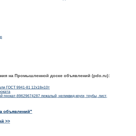
ир
ния на Промышленной доске объявлений (pdo.ru):
али ГОСТ 9941-81 12х18н10т
роката
 прокат-89629674287 лежалый, неликвид,круги, трубы, лист,
ка объявлений"
ий >>