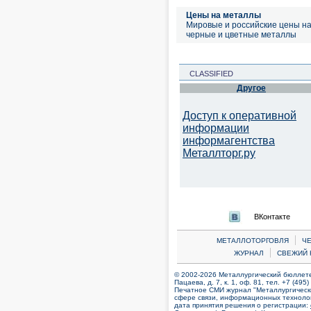
Цены на металлы
Мировые и российские цены н
черные и цветные металлы
CLASSIFIED
Другое
Доступ к оперативной
информации
информагентства
Металлторг.ру
ВКонтакте
|
МЕТАЛЛОТОРГОВЛЯ
Ч
|
ЖУРНАЛ
СВЕЖИЙ 
© 2002-2026 Металлургический бюллетен
Пацаева, д. 7, к. 1, оф. 81, тел. +7 (495
Печатное СМИ журнал "Металлургическ
сфере связи, информационных технолог
дата принятия решения о регистрации: