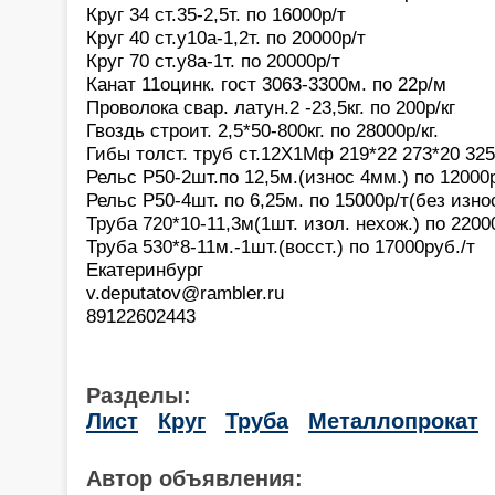
Круг 34 ст.35-2,5т. по 16000р/т
Круг 40 ст.у10а-1,2т. по 20000р/т
Круг 70 ст.у8а-1т. по 20000р/т
Канат 11оцинк. гост 3063-3300м. по 22р/м
Проволока свар. латун.2 -23,5кг. по 200р/кг
Гвоздь строит. 2,5*50-800кг. по 28000р/кг.
Гибы толст. труб ст.12Х1Мф 219*22 273*20 325*
Рельс Р50-2шт.по 12,5м.(износ 4мм.) по 12000
Рельс Р50-4шт. по 6,25м. по 15000р/т(без изно
Труба 720*10-11,3м(1шт. изол. нехож.) по 2200
Труба 530*8-11м.-1шт.(восст.) по 17000руб./т
Екатеринбург
v.deputatov@rambler.ru
89122602443
Разделы:
Лист
Круг
Труба
Металлопрокат
Автор объявления: