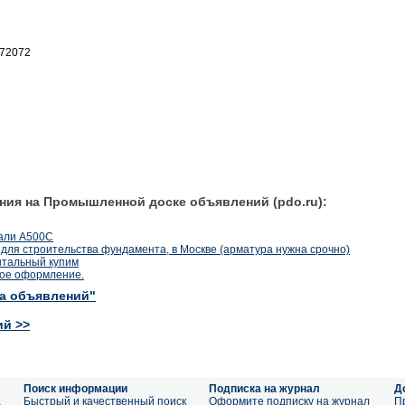
372072
ния на Промышленной доске объявлений (pdo.ru):
тали А500С
для строительства фундамента, в Москве (арматура нужна срочно)
тальный купим
ное оформление.
ка объявлений"
ий >>
Поиск информации
Подписка на журнал
Д
а
Быстрый и качественный поиск
Оформите подписку на журнал
П