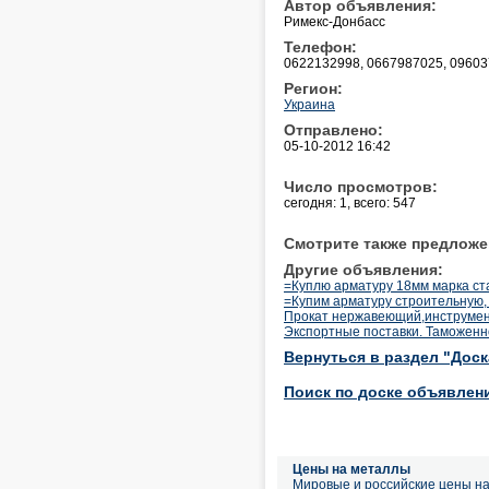
Автор объявления:
Римекс-Донбасс
Телефон:
0622132998, 0667987025, 0960
Регион:
Украина
Отправлено:
05-10-2012 16:42
Число просмотров:
сегодня: 1, всего: 547
Смотрите также предложе
Другие объявления:
=Куплю арматуру 18мм марка с
=Купим арматуру строительную, 
Прокат нержавеющий,инструмен
Экспортные поставки. Таможен
Вернуться в раздел "Дос
Поиск по доске объявлен
Цены на металлы
Мировые и российские цены н