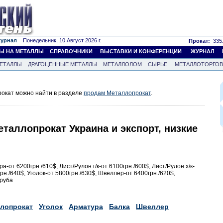
журнал
Понедельник, 10 Август 2026 г.
Прокат:
335.
Ы НА МЕТАЛЛЫ
СПРАВОЧНИКИ
ВЫСТАВКИ И КОНФЕРЕНЦИИ
ЖУРНАЛ
ЕТАЛЛЫ
ДРАГОЦЕННЫЕ МЕТАЛЛЫ
МЕТАЛЛОЛОМ
СЫРЬЕ
МЕТАЛЛОТОРГО
окат можно найти в разделе
продам Металлопрокат
.
таллопрокат Украина и экспорт, низкие
-от 6200грн./610$, Лист/Рулон г/к-от 6100грн./600$, Лист/Рулон х/к-
рн./640$, Уголок-от 5800грн./630$, Швеллер-от 6400грн./620$,
Труба
лопрокат
Уголок
Арматура
Балка
Швеллер