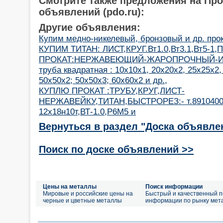
Смотрите также предложения на Пр
объявлений (pdo.ru):
Другие объявления:
Купим медно-никелевый, бронзовый и др. про
КУПИМ ТИТАН: ЛИСТ,КРУГ.Вт1.0,Вт3.1,Вт5-1,П
ПРОКАТ:НЕРЖАВЕЮЩИЙ-ЖАРОПРОЧНЫЙ-И
труба квадратная : 10х10х1, 20х20х2, 25х25х2,
50х50х2; 50х50х3; 60х60х2 и др.,
КУПЛЮ ПРОКАТ :ТРУБУ,КРУГ,ЛИСТ-
НЕРЖАВЕЙКУ,ТИТАН,БЫСТРОРЕЗ:- т.8910400
12х18н10т,ВТ-1.0,Р6М5 и
Вернуться в раздел "Доска объявле
Поиск по доске объявлений >>
Цены на металлы
Поиск информации
Мировые и российские цены на
Быстрый и качественный п
черные и цветные металлы
информации по рынку мет