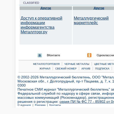
CLASSIFIED
Другое
Другое
Доступ к оперативной
Металлургический
информации
маркетплейс
информагентства
Металлторг.ру
ВКонтакте
Одноклассни
|
|
МЕТАЛЛОТОРГОВЛЯ
ЧЕРНЫЕ МЕТАЛЛЫ
ЦВЕТНЫЕ МЕТ
|
|
|
|
ЖУРНАЛ
СВЕЖИЙ НОМЕР
АРХИВ
ПОДПИСКА
© 2002-2026 Металлургический бюллетень, ООО "Металлт
Московская обл., г. Долгопрудный, пр-т Пацаева, д. 7, к. 1
0300
Печатное СМИ журнал "Металлургический бюллетень" з
Федеральной службой по надзору в сфере связи, инфор
массовых коммуникаций (Роскомнадзор), регистрационн
решения о регистрации:
серия ПИ № ФС 77 - 85902 от 04
О журнале |
Реклама |
Контакты