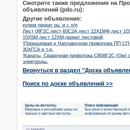
Смотрите также предложения на Пр
объявлений (pdo.ru):
Другие объявления:
купим прокат оц. и с п/п
Лист 09Г2С,лист 60С2А,лист 12Х1МФ,лист 10
15Х5М,лист 12ХМ,прокат листовой
!Порошковая и Наплавочная проволока ПП СП-
30ХГСА и т.д.
!Канаты, Cварочная проволока СВ08Г2С (Ом) 
электроды.
Вернуться в раздел "Доска объявле
Поиск по доске объявлений >>
Цены на металлы
Поиск информации
Мировые и российские цены на
Быстрый и качественный п
черные и цветные металлы
информации по рынку мет
CLASSIFIED