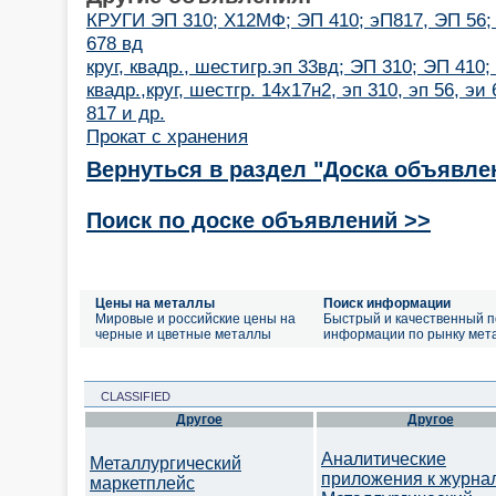
КРУГИ ЭП 310; Х12МФ; ЭП 410; эП817, ЭП 56; Э
678 вд
круг, квадр., шестигр.эп 33вд; ЭП 310; ЭП 410
квадр.,круг, шестгр. 14х17н2, эп 310, эп 56, эи 
817 и др.
Прокат с хранения
Вернуться в раздел "Доска объявле
Поиск по доске объявлений >>
Цены на металлы
Поиск информации
Мировые и российские цены на
Быстрый и качественный п
черные и цветные металлы
информации по рынку мет
CLASSIFIED
Другое
Другое
Аналитические
Металлургический
приложения к журна
маркетплейс