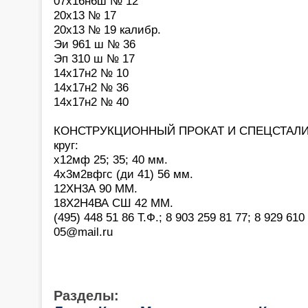
07х16н6ш № 12
20х13 № 17
20х13 № 19 калибр.
Эи 961 ш № 36
Эп 310 ш № 17
14х17н2 № 10
14х17н2 № 36
14х17н2 № 40
КОНСТРУКЦИОННЫЙ ПРОКАТ И СПЕЦСТАЛИ
круг:
х12мф 25; 35; 40 мм.
4х3м2вфгс (ди 41) 56 мм.
12ХН3А 90 ММ.
18Х2Н4ВА СШ 42 ММ.
(495) 448 51 86 Т.Ф.; 8 903 259 81 77; 8 929 610 
05@mail.ru
Разделы: