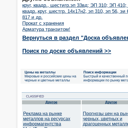
круг, квадр., шестигр.эп 33вд; ЭП 310; ЭП 410
квадр.,круг, шестгр. 14х17н2, эп 310, эп 56, эи 
817 и др.
Прокат с хранения
Арматура транзитом!
Вернуться в раздел "Доска объявле
Поиск по доске объявлений >>
Цены на металлы
Поиск информации
Мировые и российские цены на
Быстрый и качественный п
черные и цветные металлы
информации по рынку мет
CLASSIFIED
Другое
Другое
Реклама на рынке
Прогнозы цен на ры
металлов на ресурсах
черных, цветных и
информагентства
драгоценных металл