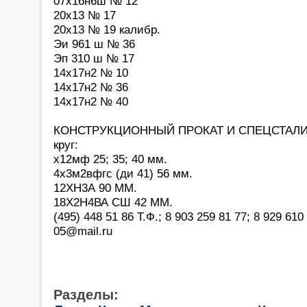
07х16н6ш № 12
20х13 № 17
20х13 № 19 калибр.
Эи 961 ш № 36
Эп 310 ш № 17
14х17н2 № 10
14х17н2 № 36
14х17н2 № 40
КОНСТРУКЦИОННЫЙ ПРОКАТ И СПЕЦСТАЛИ
круг:
х12мф 25; 35; 40 мм.
4х3м2вфгс (ди 41) 56 мм.
12ХН3А 90 ММ.
18Х2Н4ВА СШ 42 ММ.
(495) 448 51 86 Т.Ф.; 8 903 259 81 77; 8 929 610 
05@mail.ru
Разделы: