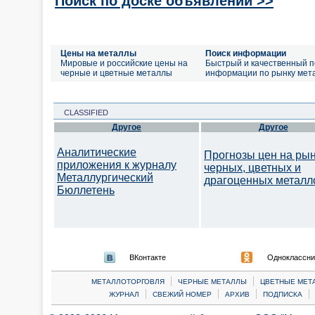
Поиск по доске объявлений >>
Цены на металлы
Поиск информации
Мировые и российские цены на
Быстрый и качественный п
черные и цветные металлы
информации по рынку мет
CLASSIFIED
Другое
Другое
Аналитические
Прогнозы цен на ры
приложения к журналу
черных, цветных и
Металлургический
драгоценных металл
Бюллетень
ВКонтакте
Одноклассни
|
|
МЕТАЛЛОТОРГОВЛЯ
ЧЕРНЫЕ МЕТАЛЛЫ
ЦВЕТНЫЕ МЕТ
|
|
|
|
ЖУРНАЛ
СВЕЖИЙ НОМЕР
АРХИВ
ПОДПИСКА