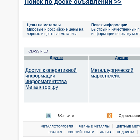
Поиск по доске объявлений >>
Цены на металлы
Поиск информации
Мировые и российские цены на
Быстрый и качественный п
черные и цветные металлы
информации по рынку мет
CLASSIFIED
Другое
Другое
Доступ к оперативной
Металлургический
информации
маркетплейс
информагентства
Металлторг.ру
ВКонтакте
Одноклассни
|
|
МЕТАЛЛОТОРГОВЛЯ
ЧЕРНЫЕ МЕТАЛЛЫ
ЦВЕТНЫЕ МЕТ
|
|
|
|
ЖУРНАЛ
СВЕЖИЙ НОМЕР
АРХИВ
ПОДПИСКА