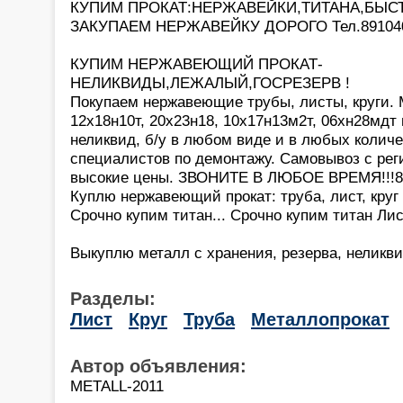
КУПИМ ПРОКАТ:НЕРЖАВЕЙКИ,ТИТАНА,БЫС
ЗАКУПАЕМ НЕРЖАВЕЙКУ ДОРОГО Тел.89104
КУПИМ НЕРЖАВЕЮЩИЙ ПРОКАТ-
НЕЛИКВИДЫ,ЛЕЖАЛЫЙ,ГОСРЕЗЕРВ !
Покупаем нержавеющие трубы, листы, круги. М
12х18н10т, 20х23н18, 10х17н13м2т, 06хн28мдт
неликвид, б/у в любом виде и в любых колич
специалистов по демонтажу. Самовывоз с рег
высокие цены. ЗВОНИТЕ В ЛЮБОЕ ВРЕМЯ!!!8-
Куплю нержавеющий прокат: труба, лист, круг
Срочно купим титан... Срочно купим титан Ли
Выкуплю металл с хранения, резерва, неликв
Разделы:
Лист
Круг
Труба
Металлопрокат
Автор объявления:
METALL-2011