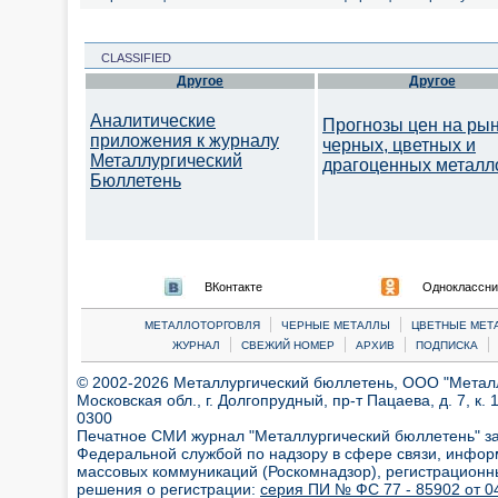
CLASSIFIED
Другое
Другое
Аналитические
Прогнозы цен на ры
приложения к журналу
черных, цветных и
Металлургический
драгоценных металл
Бюллетень
ВКонтакте
Одноклассни
|
|
МЕТАЛЛОТОРГОВЛЯ
ЧЕРНЫЕ МЕТАЛЛЫ
ЦВЕТНЫЕ МЕТ
|
|
|
|
ЖУРНАЛ
СВЕЖИЙ НОМЕР
АРХИВ
ПОДПИСКА
© 2002-2026 Металлургический бюллетень, ООО "Металлт
Московская обл., г. Долгопрудный, пр-т Пацаева, д. 7, к. 1
0300
Печатное СМИ журнал "Металлургический бюллетень" з
Федеральной службой по надзору в сфере связи, инфор
массовых коммуникаций (Роскомнадзор), регистрационн
решения о регистрации:
серия ПИ № ФС 77 - 85902 от 04