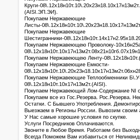
Круги-08\.12х18н10т.10\.20х23н18.10х17н13м2т
(AISI.ЭП.ЭИ).
Покупаем Нержавеющие
Листы-08\.12х18н10т.10\.20х23н18.10х17н13м2т
Покупаем Нержавеющие
Шестигранники-08\.12х18н10т.14х17н2.95х18.2
Покупаем Нержавеющею Проволоку-10х16н25
08\.12х18н10т.10х17н13м2т.08х21н10гб.07х19н1
Покупаем Нержавеющею Ленту-08\.12х18н10т.(
Покупаем Нержавеющие Емкости-
08\.12х18н10т.10\.20х23н18.10х17н13м2т.06хн2
Покупаем Нержавеющие Теплообменники Б\.У
08\.12х18н10т.10х17н13м2т.(AISI).
Покупаем Нержавеющий Лом-Содержание NI о
Покупаем все из Гос.Резерва. Рос.Резерва. Н
Остатки. С Бывшего Употребления. Демонтир
Выезжаем в Регионы России. Вывозим своим 
У Нас самые хорошие условия по скупке.
Услуги Посредников Оплачиваются.
Звоните в Любое Время. Работаем без Выход
Всегда Поможем Вам избавиться от Неликвид