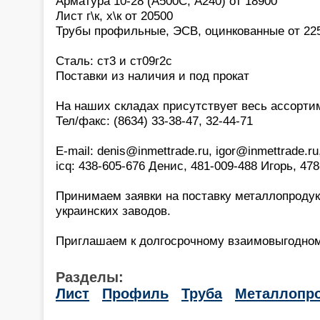
Арматура 10-28 (А500С, А240) от 18900
Лист г\к, х\к от 20500
Трубы профильные, ЭСВ, оцинкованные от 22
Сталь: ст3 и ст09г2с
Поставки из наличия и под прокат
На наших складах присутствует весь ассортим
Тел/факс: (8634) 33-38-47, 32-44-71
E-mail: denis@inmettrade.ru, igor@inmettrade.ru,
icq: 438-605-676 Денис, 481-009-488 Игорь, 47
Принимаем заявки на поставку металлопродук
украинских заводов.
Приглашаем к долгосрочному взаимовыгодном
Разделы:
Лист
Профиль
Труба
Металлопро