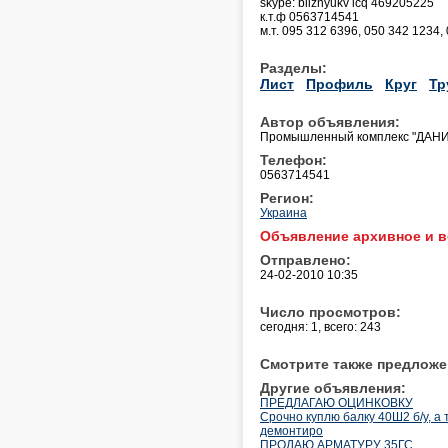
skype: bliznyukv icq 469205225
к.т.ф 0563714541
м.т. 095 312 6396, 050 342 1234,
Разделы:
Лист
Профиль
Круг
Тр
Автор объявления:
Промышленный комплекс "ДАНИ
Телефон:
0563714541
Регион:
Украина
Объявление архивное и в
Отправлено:
24-02-2010 10:35
Число просмотров:
сегодня: 1, всего: 243
Смотрите также предложе
Другие объявления:
ПРЕДЛАГАЮ ОЦИНКОВКУ
Срочно куплю балку 40Ш2 б/у, а
демонтиро
ПРОДАЮ АРМАТУРУ 35ГС