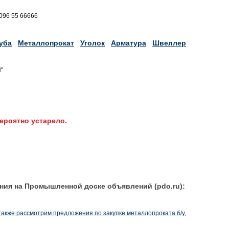
 096 55 66666
уба
Металлопрокат
Уголок
Арматура
Швеллер
"
ероятно устарело.
ния на Промышленной доске объявлений (pdo.ru):
 также рассмотрим предложения по закупке металлопроката б/у,