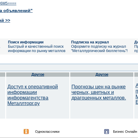
Р6М5====
ка объявлений"
ий >>
Поиск информации
Подписка на журнал
Д
а
Быстрый и качественный поиск
Оформите подписку на журнал
П
информации по рынку металлов
"Металлургический бюллетень"!
п
Другое
Другое
Доступ к оперативной
Прогнозы цен на рынке
информации
черных, цветных и
информагентства
драгоценных металлов.
Металлторг.ру
Одноклассники
Бизнес Онлайн