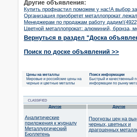
Другие объявления:
Купить профнастил поможем у нас!А выбор за
Организация приобретет металлопрокат лежал
Менеджерам по продажам работу дадим!(4922
Цветной металлопрокат: алюминий, бронза, ме
Вернуться в раздел "Доска объявле
Поиск по доске объявлений >>
Цены на металлы
Поиск информации
Мировые и российские цены на
Быстрый и качественный п
черные и цветные металлы
информации по рынку мет
CLASSIFIED
Другое
Другое
Аналитические
Прогнозы цен на ры
приложения к журналу
черных, цветных и
Металлургический
драгоценных металл
Бюллетень