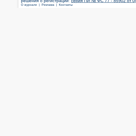
решения о регистрации:
серия ПИ № ФС 77 - 85902 от 04
О журнале |
Реклама |
Контакты