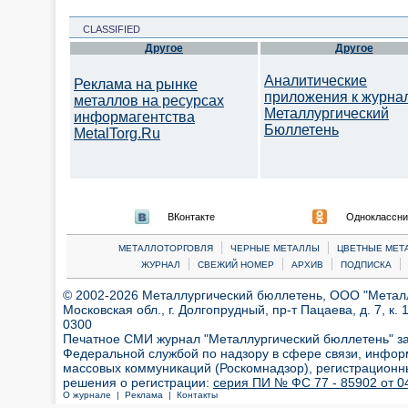
CLASSIFIED
Другое
Другое
Аналитические
Реклама на рынке
приложения к журна
металлов на ресурсах
Металлургический
информагентства
Бюллетень
MetalTorg.Ru
ВКонтакте
Одноклассни
|
|
МЕТАЛЛОТОРГОВЛЯ
ЧЕРНЫЕ МЕТАЛЛЫ
ЦВЕТНЫЕ МЕТ
|
|
|
|
ЖУРНАЛ
СВЕЖИЙ НОМЕР
АРХИВ
ПОДПИСКА
© 2002-2026 Металлургический бюллетень, ООО "Металлт
Московская обл., г. Долгопрудный, пр-т Пацаева, д. 7, к. 1
0300
Печатное СМИ журнал "Металлургический бюллетень" з
Федеральной службой по надзору в сфере связи, инфор
массовых коммуникаций (Роскомнадзор), регистрационн
решения о регистрации:
серия ПИ № ФС 77 - 85902 от 04
О журнале |
Реклама |
Контакты