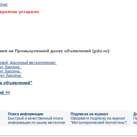
бург
ероятно устарело.
ния на Промышленной доске объявлений (pdo.ru):
товой, фасонный металлопрокат.
нт Ларсена .
нт Ларсена .
нт Ларсена .
ка объявлений"
ий >>
Поиск информации
Подписка на журнал
Д
а
Быстрый и качественный поиск
Оформите подписку на журнал
П
информации по рынку металлов
"Металлургический бюллетень"!
п