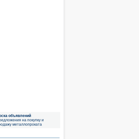
оска объявлений
редложения на покупку и
родажу металлопроката