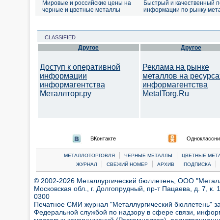
Мировые и российские цены на
Быстрый и качественный п
черные и цветные металлы
информации по рынку мет
CLASSIFIED
Другое
Другое
Доступ к оперативной
Реклама на рынке
информации
металлов на ресурса
информагентства
информагентства
Металлторг.ру
MetalTorg.Ru
ВКонтакте
Одноклассни
|
|
МЕТАЛЛОТОРГОВЛЯ
ЧЕРНЫЕ МЕТАЛЛЫ
ЦВЕТНЫЕ МЕТ
|
|
|
|
ЖУРНАЛ
СВЕЖИЙ НОМЕР
АРХИВ
ПОДПИСКА
© 2002-2026 Металлургический бюллетень, ООО "Металлт
Московская обл., г. Долгопрудный, пр-т Пацаева, д. 7, к. 1
0300
Печатное СМИ журнал "Металлургический бюллетень" з
Федеральной службой по надзору в сфере связи, инфор