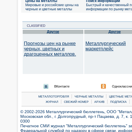
Цены на металлы
Поиск информации
Мировые и российские цены на
Быстрый и качественный п
черные и цветные металлы
информации по рынку мет
CLASSIFIED
Другое
Другое
Прогнозы цен на рынке
Металлургический
черных, цветных и
маркетплейс
драгоценных металлов.
ВКонтакте
Одноклассни
|
|
МЕТАЛЛОТОРГОВЛЯ
ЧЕРНЫЕ МЕТАЛЛЫ
ЦВЕТНЫЕ МЕТ
|
|
|
|
ЖУРНАЛ
СВЕЖИЙ НОМЕР
АРХИВ
ПОДПИСКА
© 2002-2026 Металлургический бюллетень, ООО "Металлт
Московская обл., г. Долгопрудный, пр-т Пацаева, д. 7, к. 1
0300
Печатное СМИ журнал "Металлургический бюллетень" з
Федеральной службой по надзору в сфере связи, инфор