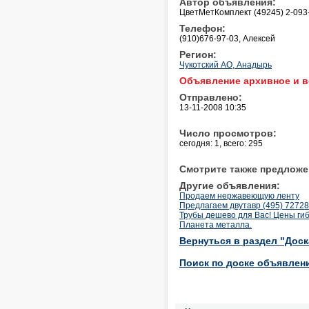
Автор объявления:
ЦветМетКомплект (49245) 2-093-
Телефон:
(910)676-97-03, Алексей
Регион:
Чукотский АО, Анадырь
Объявление архивное и в
Отправлено:
13-11-2008 10:35
Число просмотров:
сегодня: 1, всего: 295
Смотрите также предложе
Другие объявления:
Продаем нержавеющую ленту
Предлагаем двутавр (495) 7272
Трубы дешево для Вас! Цены гибк
Планета металла.
Вернуться в раздел "Дос
Поиск по доске объявлен