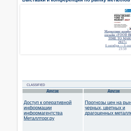
Маркетинг-конфе
онлайн «FOOD 
TIME TO MAR
2027»
6 октября — 6 окт
23:59
CLASSIFIED
Другое
Другое
Доступ к оперативной
Прогнозы цен на ры
информации
черных, цветных и
информагентства
драгоценных металл
Металлторг.ру