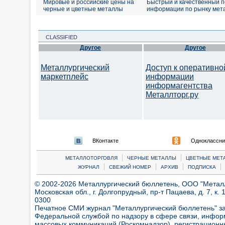
Мировые и российские цены на
Быстрый и качественный п
черные и цветные металлы
информации по рынку мет
CLASSIFIED
Другое
Другое
Металлургический
Доступ к оперативно
маркетплейс
информации
информагентства
Металлторг.ру
ВКонтакте
Одноклассни
|
|
МЕТАЛЛОТОРГОВЛЯ
ЧЕРНЫЕ МЕТАЛЛЫ
ЦВЕТНЫЕ МЕТ
|
|
|
|
ЖУРНАЛ
СВЕЖИЙ НОМЕР
АРХИВ
ПОДПИСКА
© 2002-2026 Металлургический бюллетень, ООО "Металлт
Московская обл., г. Долгопрудный, пр-т Пацаева, д. 7, к. 1
0300
Печатное СМИ журнал "Металлургический бюллетень" з
Федеральной службой по надзору в сфере связи, инфор
массовых коммуникаций (Роскомнадзор), регистрационн