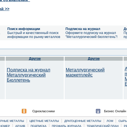
ий >>
Поиск информации
Подписка на журнал
Д
а
Быстрый и качественный поиск
Оформите подписку на журнал
П
информации по рынку металлов
"Металлургический бюллетень"!
п
Другое
Другое
Подписка на журнал
Металлургический
Металлургический
маркетплейс
Бюллетень
Одноклассники
Бизнес Онлайн
|
|
|
|
ЕРНЫЕ МЕТАЛЛЫ
ЦВЕТНЫЕ МЕТАЛЛЫ
ДРАГОЦЕННЫЕ МЕТАЛЛЫ
ЛОМ
CЫРЬ
|
|
|
|
|
НОМЕР
АРХИВ
ПОДПИСКА
ПРОФИЛЬ ЖУРНАЛА
ТЕМАТИЧЕСКИЙ ПЛАН
Р