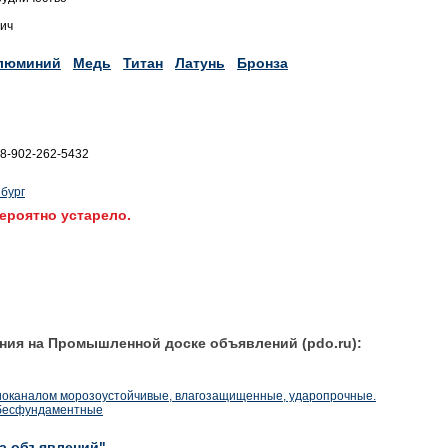
вич
люминий
Медь
Титан
Латунь
Бронза
.8-902-262-5432
бург
ероятно устарело.
ния на Промышленной доске объявлений (pdo.ru):
адиоканалом морозоустойчивые, влагозащищенные, ударопрочные.
 бесфундаментные
ка объявлений"