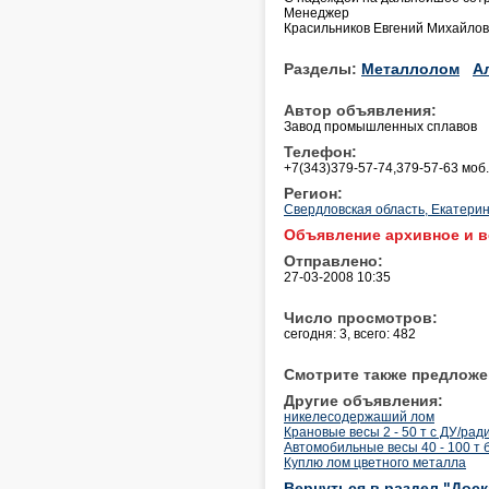
Менеджер
Красильников Евгений Михайло
Разделы:
Металлолом
А
Автор объявления:
Завод промышленных сплавов
Телефон:
+7(343)379-57-74,379-57-63 моб
Регион:
Свердловская область, Екатерин
Объявление архивное и в
Отправлено:
27-03-2008 10:35
Число просмотров:
сегодня: 3, всего: 482
Смотрите также предложе
Другие объявления:
никелесодержаший лом
Крановые весы 2 - 50 т с ДУ/р
Автомобильные весы 40 - 100 т
Куплю лом цветного металла
Вернуться в раздел "Дос