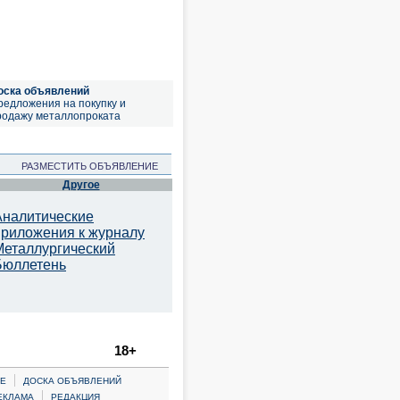
оска объявлений
редложения на покупку и
родажу металлопроката
РАЗМЕСТИТЬ ОБЪЯВЛЕНИЕ
Другое
Аналитические
приложения к журналу
Металлургический
Бюллетень
18+
|
Е
ДОСКА ОБЪЯВЛЕНИЙ
|
ЕКЛАМА
РЕДАКЦИЯ