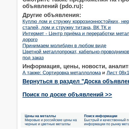
объявлений (pdo.ru):
Другие объявления:
Куплю лом и стружку коррозионностойких, н
сталей, лом и стружку титана, ВК ТК и
Интермет - Центр приёма и переработки мета
дорого
Принимаем молибден в любом виде
Цветной металлопрокат, кабельно-проводнико
под заказ
Информация, цены, новости, аналит
А также: Сортировка металлолома
и
Лист 08х1
Вернуться в раздел "Доска объявле
Поиск по доске объявлений >>
Цены на металлы
Поиск информации
Мировые и российские цены на
Быстрый и качественный п
черные и цветные металлы
информации по рынку мет