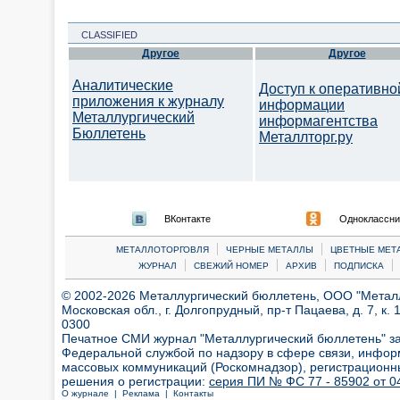
CLASSIFIED
Другое
Другое
Аналитические
Доступ к оперативно
приложения к журналу
информации
Металлургический
информагентства
Бюллетень
Металлторг.ру
ВКонтакте
Одноклассни
|
|
МЕТАЛЛОТОРГОВЛЯ
ЧЕРНЫЕ МЕТАЛЛЫ
ЦВЕТНЫЕ МЕТ
|
|
|
|
ЖУРНАЛ
СВЕЖИЙ НОМЕР
АРХИВ
ПОДПИСКА
© 2002-2026 Металлургический бюллетень, ООО "Металлт
Московская обл., г. Долгопрудный, пр-т Пацаева, д. 7, к. 1
0300
Печатное СМИ журнал "Металлургический бюллетень" з
Федеральной службой по надзору в сфере связи, инфор
массовых коммуникаций (Роскомнадзор), регистрационн
решения о регистрации:
серия ПИ № ФС 77 - 85902 от 04
О журнале |
Реклама |
Контакты