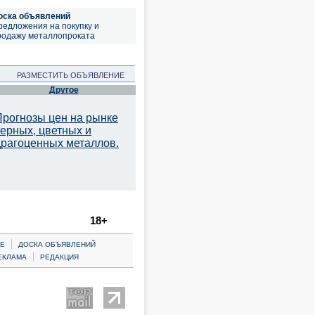
оска объявлений
редложения на покупку и
родажу металлопроката
РАЗМЕСТИТЬ ОБЪЯВЛЕНИЕ
Другое
Прогнозы цен на рынке
черных, цветных и
драгоценных металлов.
18+
|
Е
ДОСКА ОБЪЯВЛЕНИЙ
|
ЕКЛАМА
РЕДАКЦИЯ