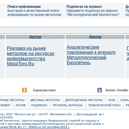
Поиск информации
Подписка на журнал
Д
а
Быстрый и качественный поиск
Оформите подписку на журнал
П
информации по рынку металлов
"Металлургический бюллетень"!
п
Другое
Другое
Аналитические
Реклама на рынке
приложения к журналу
металлов на ресурсах
Металлургический
информагентства
Бюллетень
MetalTorg.Ru
Одноклассники
Бизнес Онлайн
|
|
|
|
ЕРНЫЕ МЕТАЛЛЫ
ЦВЕТНЫЕ МЕТАЛЛЫ
ДРАГОЦЕННЫЕ МЕТАЛЛЫ
ЛОМ
CЫРЬ
|
|
|
|
|
НОМЕР
АРХИВ
ПОДПИСКА
ПРОФИЛЬ ЖУРНАЛА
ТЕМАТИЧЕСКИЙ ПЛАН
Р
ь, ООО "Металлторг.ру", 141707, Московская обл., г. Долгопрудный, пр-т
) 134-0300
ий бюллетень" зарегистрировано Федеральной службой по надзору в
ий и массовых коммуникаций (Роскомнадзор), регистрационный номер и
серия ПИ № ФС 77 - 85902 от 04 сентября 2023 г.