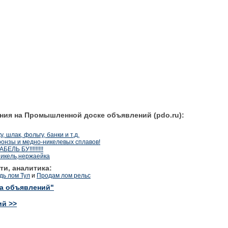
ния на Промышленной доске объявлений (pdo.ru):
 шлак, фольгу, банки и т.д.
ронзы и медно-никелевых сплавов!
ЛЬ БУ!!!!!!!!!
никель,нержаейка
ти, аналитика:
дь лом Тул
и
Продам лом рельс
ка объявлений"
ий >>