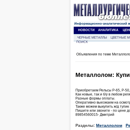
Информационно-аналитический 
НОВОСТИ
АНАЛИТИКА
ЦЕН
ЧЕРНЫЕ МЕТАЛЛЫ
ЦВЕТНЫЕ М
ПОИСК
Объявления по теме Металлоло
Металлолом: Купи
Приобретаем Рельсы Р-65, Р-50, 
Как новые, так и б/у в любом рег
Разные формы оплаты.
Оперативно выезжаем на осмот
Также можем выкупить ж/д тупик
Пишите или звоните - по цене д
89854560015- Дмитрий
Разделы:
Металлолом
Р