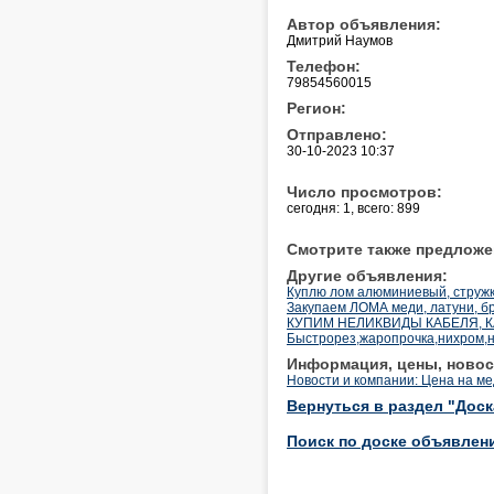
Автор объявления:
Дмитрий Наумов
Телефон:
79854560015
Регион:
Отправлено:
30-10-2023 10:37
Число просмотров:
сегодня: 1, всего: 899
Смотрите также предложе
Другие объявления:
Куплю лом алюминиевый, стружку,
Закупаем ЛОМА меди, латуни, б
КУПИМ НЕЛИКВИДЫ КАБЕЛЯ, КАБЕ
Быстрорез,жаропрочка,нихром,
Информация, цены, новос
Новости и компании: Цена на ме
Вернуться в раздел "Дос
Поиск по доске объявлен