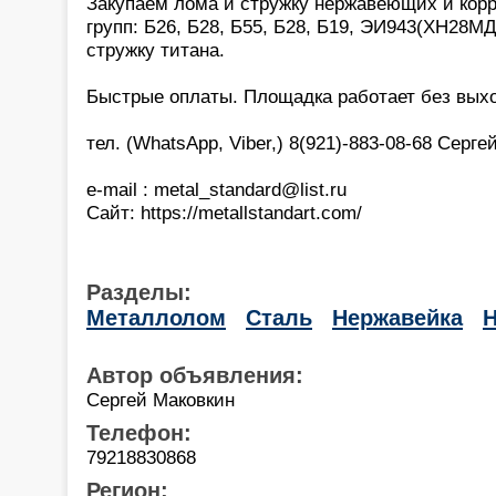
Закупаем лома и стружку нержавеющих и кор
групп: Б26, Б28, Б55, Б28, Б19, ЭИ943(ХН28МДТ
стружку титана.
Быстрые оплаты. Площадка работает без вых
тел. (WhatsApp, Viber,) 8(921)-883-08-68 Серге
e-mail : metal_standard@list.ru
Сайт: https://metallstandart.com/
Разделы:
Металлолом
Сталь
Нержавейка
Н
Автор объявления:
Сергей Маковкин
Телефон:
79218830868
Регион: