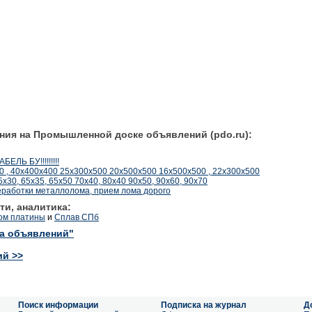
ния на Промышленной доске объявлений (pdo.ru):
ЛЬ БУ!!!!!!!!!
 , 40х400х400 25х300х500 20х500х500 16х500х500 , 22х300х500
х30, 65х35, 65х50 70х40, 80х40 90х50, 90х60, 90х70
еработки металлолома, прием лома дорого
ти, аналитика:
лом платины
и
Сплав СПб
ка объявлений"
ий >>
Поиск информации
Подписка на журнал
Д