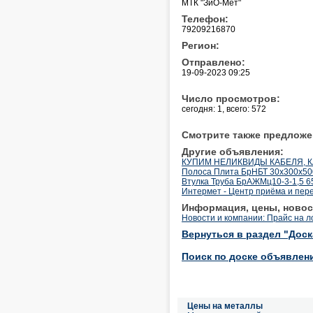
МТК "ЗиО-Мет"
Телефон:
79209216870
Регион:
Отправлено:
19-09-2023 09:25
Число просмотров:
сегодня: 1, всего: 572
Смотрите также предложе
Другие объявления:
КУПИМ НЕЛИКВИДЫ КАБЕЛЯ, КАБЕ
Полоса Плита БрНБТ 30х300х500
Втулка Труба БрАЖМц10-3-1,5 65
Интермет - Центр приёма и пер
Информация, цены, новос
Новости и компании: Прайс на 
Вернуться в раздел "Дос
Поиск по доске объявлен
Цены на металлы