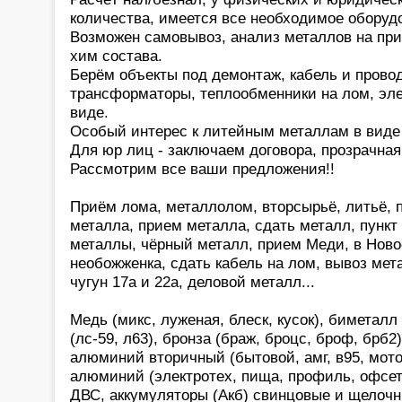
количества, имеется все необходимое оборуд
Возможен самовывоз, анализ металлов на пр
хим состава.
Берём объекты под демонтаж, кабель и провод
трансформаторы, теплообменники на лом, эл
виде.
Особый интерес к литейным металлам в виде 
Для юр лиц - заключаем договора, прозрачная
Рассмотрим все ваши предложения!!
Приём лома, металлолом, вторсырьё, литьё, п
металла, прием металла, сдать металл, пункт
металлы, чёрный металл, прием Меди, в Ново
необожженка, сдать кабель на лом, вывоз мет
чугун 17а и 22а, деловой металл...
Медь (микс, луженая, блеск, кусок), биметалл
(лс-59, л63), бронза (браж, броцс, броф, брб2
алюминий вторичный (бытовой, амг, в95, мот
алюминий (электротех, пища, профиль, офсет)
ДВС, аккумуляторы (Акб) свинцовые и щелочн