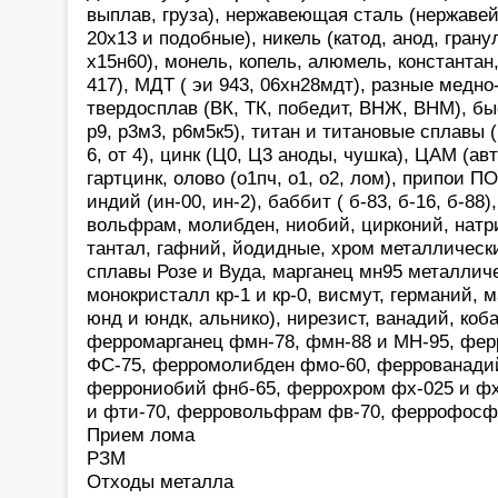
выплав, груза), нержавеющая сталь (нержавей
20х13 и подобные), никель (катод, анод, грану
х15н60), монель, копель, алюмель, константан,
417), МДТ ( эи 943, 06хн28мдт), разные медн
твердосплав (ВК, ТК, победит, ВНЖ, ВНМ), быс
р9, р3м3, р6м5к5), титан и титановые сплавы ( 
6, от 4), цинк (Ц0, Ц3 аноды, чушка), ЦАМ (а
гартцинк, олово (о1пч, о1, о2, лом), припои 
индий (ин-00, ин-2), баббит ( б-83, б-16, б-88)
вольфрам, молибден, ниобий, цирконий, натри
тантал, гафний, йодидные, хром металлически
сплавы Розе и Вуда, марганец мн95 металлич
монокристалл кр-1 и кр-0, висмут, германий, 
юнд и юндк, альнико), нирезист, ванадий, коб
ферромарганец фмн-78, фмн-88 и МН-95, фе
ФС-75, ферромолибден фмо-60, феррованадий
феррониобий фнб-65, феррохром фх-025 и фх
и фти-70, ферровольфрам фв-70, феррофосфо
Прием лома
РЗМ
Отходы металла